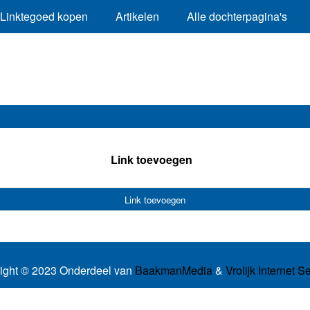
Linktegoed kopen
Artikelen
Alle dochterpagina's
Link toevoegen
Link toevoegen
ight © 2023 Onderdeel van
BaakmanMedia
&
Vrolijk Internet S